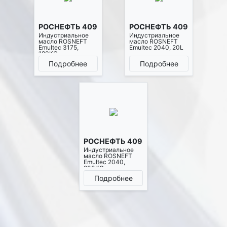
РОСНЕФТЬ 40952870
РОСНЕФТЬ 40956460
Индустриальное
Индустриальное
масло ROSNEFT
масло ROSNEFT
Emultec 3175,
Emultec 2040, 20L
180KG
Подробнее
Подробнее
РОСНЕФТЬ 40956470
Индустриальное
масло ROSNEFT
Emultec 2040,
200KG
Подробнее