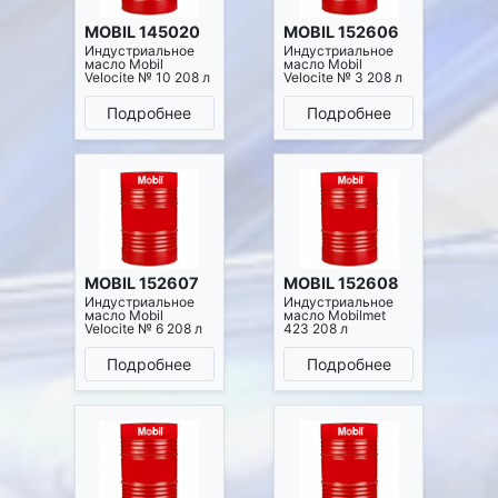
MOBIL 145020
MOBIL 152606
Индустриальное
Индустриальное
масло Mobil
масло Mobil
Velocite № 10 208 л
Velocite № 3 208 л
Подробнее
Подробнее
MOBIL 152607
MOBIL 152608
Индустриальное
Индустриальное
масло Mobil
масло Mobilmet
Velocite № 6 208 л
423 208 л
Подробнее
Подробнее