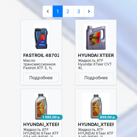
1
2
3
FASTROIL 4870200755361
HYUNDAI XTEER 1041413
Масло
Жидкость ATF
трансмиссионное
Hyundai XTeer CVT
Fastroil ATF 3, 1L
4L
Подробнее
Подробнее
1 095,00 р.
859,00 р.
HYUNDAI_XTEER 1011006
HYUNDAI_XTEER 1011011
Жидкость ATF
Жидкость ATF
HYUNDAI XTeer ATF
HYUNDAI XTeer ATF
SP4 HP (NEW), 1L
3 HP (NEW), 1L