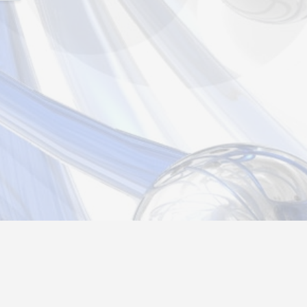
страция
Вход