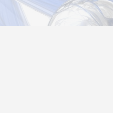
Новости
Информация
Контакты
О нас
Регистрация
Вход
Политика конфиденциальности
Возврат товара
26@autograf.ru
Telegram
Telegram-bot