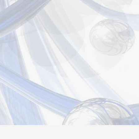
страция
Вход