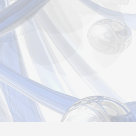
страция
Вход