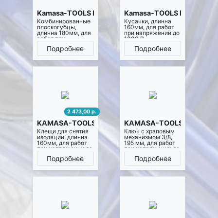
Kamasa-TOOLS K10453
Kamasa-TOOLS K10454
Комбинированные
Кусачки, длинна
плоскогубцы,
160мм, для работ
длинна 180мм, для
при напряжении до
работ при
1000 В.
напряжении до
Подробнее
Подробнее
1000 В.
2 473,00 р.
KAMASA-TOOLS K10455
KAMASA-TOOLS K10466
Клещи для снятия
Ключ с храповым
изоляции, длинна
механизмом 3/8,
160мм, для работ
195 мм, для работ
при напряжении до
при напряжении до
1000 В.
1000 В.
Подробнее
Подробнее