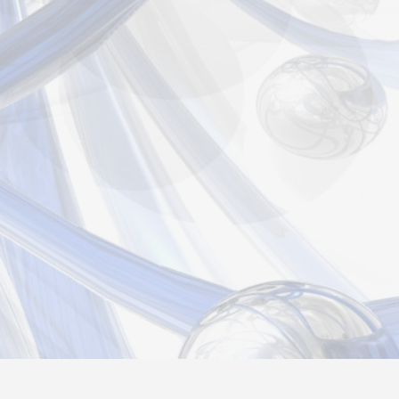
страция
Вход