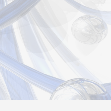
страция
Вход