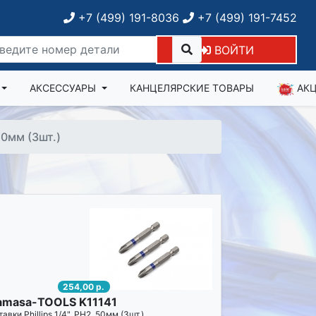
+7 (499) 191-8036
+7 (499) 191-7452
ВОЙТИ
АКСЕССУАРЫ
КАНЦЕЛЯРСКИЕ ТОВАРЫ
АК
 50мм (3шт.)
254,00 р.
amasa-TOOLS K11141
авки Phillips 1/4", PH2, 50мм (3шт.)