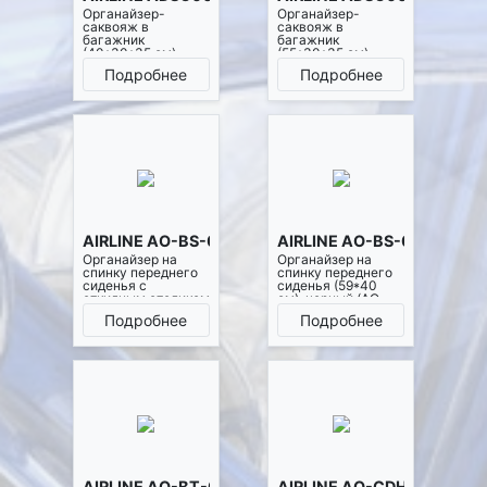
Органайзер-
Органайзер-
саквояж в
саквояж в
багажник
багажник
(40*30*35 см),
(55*30*35 см),
стёганный ромб,
стёганный ромб,
Подробнее
Подробнее
цвет черный
цвет черный
(АDSO002)
(АDSO003)
AIRLINE AO-BS-02
AIRLINE AO-BS-03
Органайзер на
Органайзер на
спинку переднего
спинку переднего
сиденья с
сиденья (59*40
откидным столиком
см), черный (AO-
(59*40*25см),
BS-03)
Подробнее
Подробнее
черный (AO-BS-02)
AIRLINE AO-BT-08
AIRLINE AO-CDH-01