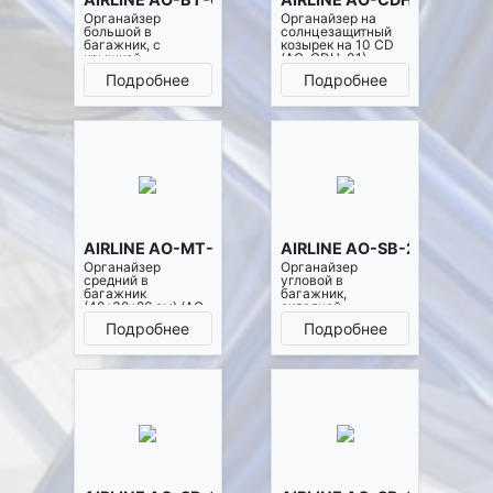
Органайзер
Органайзер на
большой в
солнцезащитный
багажник, с
козырек на 10 CD
крышкой,
(AO-CDH-01)
жест.корпус
Подробнее
Подробнее
(50*31*30 см),
черн./оранж.(AO-
BT-08)
AIRLINE AO-MT-07
AIRLINE AO-SB-22
Органайзер
Органайзер
средний в
угловой в
багажник
багажник,
(40*30*26 cм) (AO-
складной
MT-07)
40*40*58*14 см
Подробнее
Подробнее
(11л), черный/
оранжевый (AO-
SB-22)