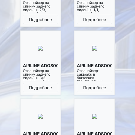
Органайзер на
Органайзер на
спинку заднего
спинку заднего
сиденья, 2/3,
сиденья, 1/1,
цельный, с
цельный с
карманами, цвет
карманами, цвет
Подробнее
Подробнее
черный (ADOS001)
черный (ADOS002)
AIRLINE ADOS003
AIRLINE ADSO001
Органайзер на
Органайзер-
спинку заднего
саквояж в
сиденья, 3/3,
багажник
раздельный на
(30*30*35 см),
молнии, с
стёганный ромб,
Подробнее
Подробнее
карманами, черный
цвет черный
(ADOS003)
(АDSO001)
AIRLINE ADSO002
AIRLINE ADSO003