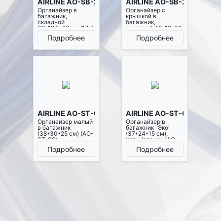
AIRLINE AO-SB-23
AIRLINE AO-SB-24
Органайзер в
Органайзер с
багажник,
крышкой в
складной
багажник,
36*18,5*26 см (17л),
складной 46*19*32
черный/оранжевый
см (28л), черный/
Подробнее
Подробнее
(AO-SB-23)
оранжевый (AO-
SB-24)
AIRLINE AO-ST-06
AIRLINE AO-ST-09
Органайзер малый
Органайзер в
в багажник
багажник "Эко"
(38*30*25 см) (AO-
(37*24*15 см),
ST-06)
черн./оранж. (AO-
ST-09)
Подробнее
Подробнее