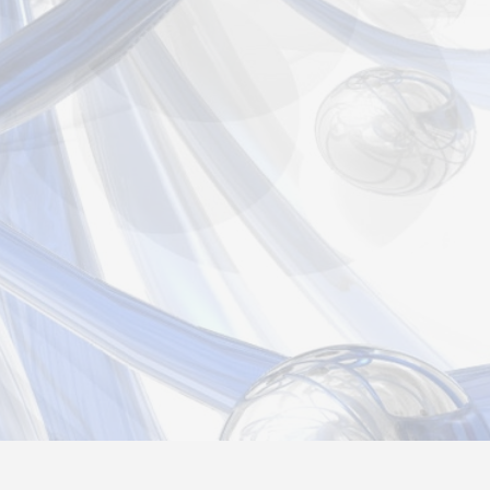
страция
Вход