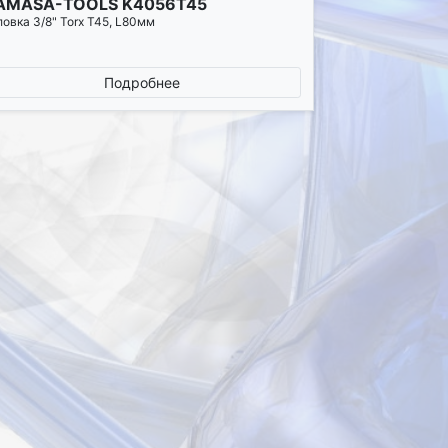
AMASA-TOOLS K4056T45
ловка 3/8" Torx Т45, L80мм
Подробнее