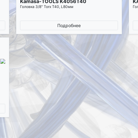
Kamasa-TOOLS K4056T40
K
Головка 3/8" Torx Т40, L80мм
Го
Подробнее