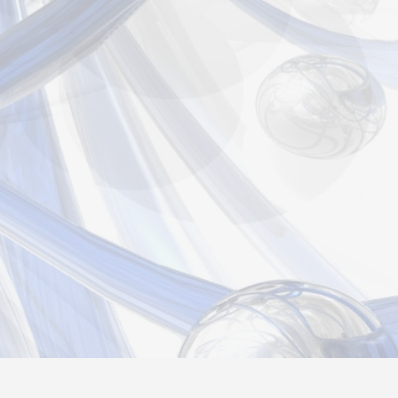
страция
Вход