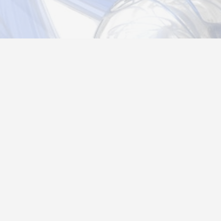
Новости
Информация
Контакты
О нас
Регистрация
Вход
Политика конфиденциальности
Возврат товара
26@autograf.ru
Telegram
Telegram-bot