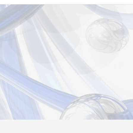
страция
Вход