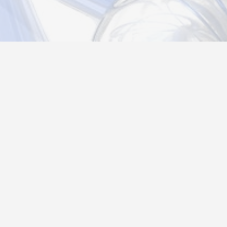
Новости
Информация
Контакты
О нас
Регистрация
Вход
Политика конфиденциальности
Возврат товара
26@autograf.ru
Telegram
Telegram-bot