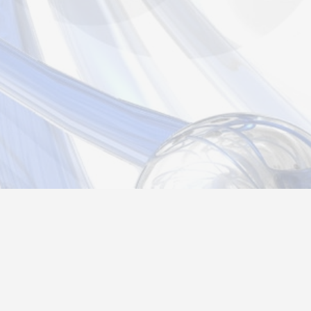
страция
Вход