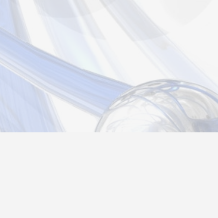
страция
Вход