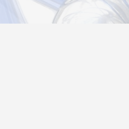
Новости
Информация
Контакты
О нас
Регистрация
Вход
Политика конфиденциальности
Возврат товара
26@autograf.ru
Telegram
Telegram-bot