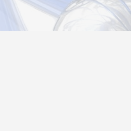
Новости
Информация
Контакты
О нас
Регистрация
Вход
Политика конфиденциальности
Возврат товара
26@autograf.ru
Telegram
Telegram-bot