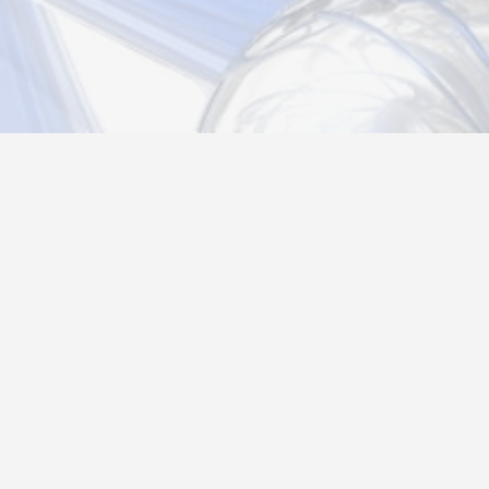
Новости
Информация
Контакты
О нас
Регистрация
Вход
Политика конфиденциальности
Возврат товара
26@autograf.ru
Telegram
Telegram-bot