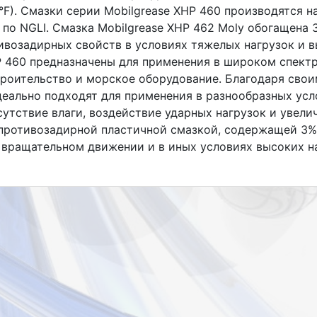
°F). Смазки серии Mobilgrease XHP 460 производятся н
2 по NGLI. Смазка Mobilgrease XHP 462 Moly обогащена
ивозадирных свойств в условиях тяжелых нагрузок и в
P 460 предназначены для применения в широком спектр
троительство и морское оборудование. Благодаря сво
еально подходят для применения в разнообразных усл
утствие влаги, воздействие ударных нагрузок и увел
я противозадирной пластичной смазкой, содержащей 3
 вращательном движении и в иных условиях высоких н