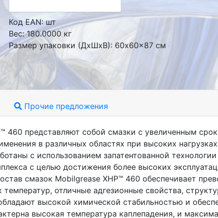
Код EAN: шт
Вес: 180.0000 кг
Размер упаковки (ДxШxВ): 60x60x87 см
Прочие предложения
P™ 460 представляют собой смазки с увеличенным срок
именения в различных областях при высоких нагрузка
ботаны с использованием запатентованной технологии
плекса с целью достижения более высоких эксплуата
остав смазок Mobilgrease ХHP™ 460 обеспечивает пре
 температур, отличные адгезионные свойства, структу
обладают высокой химической стабильностью и обесп
рактерна высокая температура каплепадения, и максим