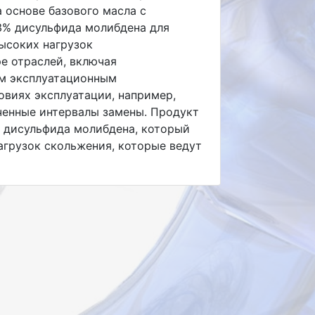
а основе базового масла с
 3% дисульфида молибдена для
ысоких нагрузок
е отраслей, включая
им эксплуатационным
овиях эксплуатации, например,
иченные интервалы замены. Продукт
% дисульфида молибдена, который
агрузок скольжения, которые ведут