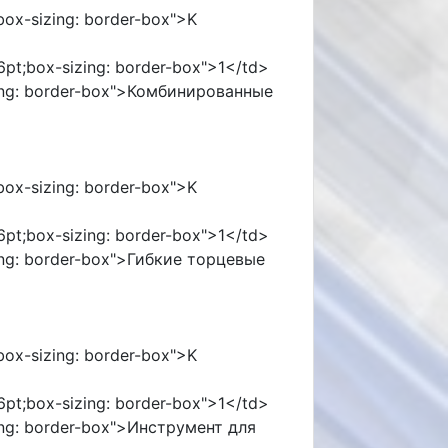
;box-sizing: border-box">K
96pt;box-sizing: border-box">1</td>
izing: border-box">Комбинированные
;box-sizing: border-box">K
96pt;box-sizing: border-box">1</td>
izing: border-box">Гибкие торцевые
;box-sizing: border-box">K
96pt;box-sizing: border-box">1</td>
izing: border-box">Инструмент для