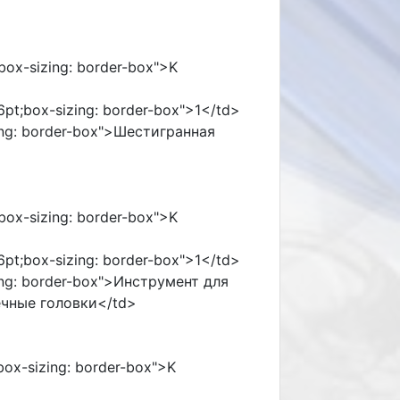
;box-sizing: border-box">K
96pt;box-sizing: border-box">1</td>
izing: border-box">Шестигранная
;box-sizing: border-box">K
96pt;box-sizing: border-box">1</td>
izing: border-box">Инструмент для
ечные головки</td>
;box-sizing: border-box">K