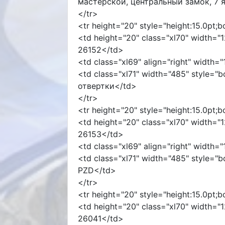
мастерской, центральный замок, 7 
</tr>
<tr height="20" style="height:15.0pt;
<td height="20" class="xl70" width="1
26152</td>
<td class="xl69" align="right" width=
<td class="xl71" width="485" style="
отвертки</td>
</tr>
<tr height="20" style="height:15.0pt;
<td height="20" class="xl70" width="1
26153</td>
<td class="xl69" align="right" width=
<td class="xl71" width="485" style="b
PZD</td>
</tr>
<tr height="20" style="height:15.0pt;
<td height="20" class="xl70" width="1
26041</td>