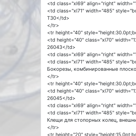
<td class="xl69" align="right" width=
<td class="xl71" width="485" style="b
T30</td>
</tr>
<tr height="40" style="height:30.0pt;
<td height="40" class="xl70" width="1
26043</td>
<td class="xl69" align="right" width=
<td class="xl71" width="485" style="
Бокорезы, комбинированные плоско
</tr>
<tr height="40" style="height:30.0pt;
<td height="40" class="xl70" width="1
26045</td>
<td class="xl69" align="right" width=
<td class="xl71" width="485" style="
Клещи для стопорных колец, внешн
</tr>
<tr height="20" style="height:15.0pt;