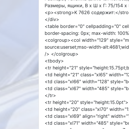
Размеры, ящики, В x Ш x Г: 75/154 
<p><strong>K 7626 содержит:</str
</div>
<table border="0" cellpadding="0" cel
border-spacing: 0px; max-width: 100%
<colgroup><col width="129" style="ms
source:userset;mso-width-alt:4681;wi
/> </colgroup>
<tbody>
<tr height="21" style="height:15.75pt;
<td height="21" class="xl65" width="
<td class="xl66" width="128" style="
<td class="xl67" width="485" style="
</tr>
<tr height="20" style="height:15.0pt">
<td height="20" class="xl70" width="
<td class="xl69" align="right" width=
<td class="xl71" width="485" style="