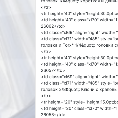
головок 1/4&quot;: короткая и длин
</tr>
<tr height="40" style="height:30.0pt;
<td height="40" class="xl70" width="1
26062</td>
<td class="xl69" align="right" width=
<td class="xl71" width="485" style="
головка и Torx* 1/4&quot;: головки
</tr>
<tr height="40" style="height:30.0pt;
<td height="40" class="xl70" width="1
26057</td>
<td class="xl69" align="right" width=
<td class="xl71" width="485" style="
головок 3/8&quot;: Ключи с храпов
</tr>
<tr height="20" style="height:15.0pt;
<td height="20" class="xl70" width="1
26058</td>