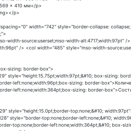
x 569 x 410 мм</p>
ong></p>
lspacing="0" width="742" style="border-collapse: collapse;
;">
o-width-source:userset;mso-width-alt:4717;width:97pt" />
dth:96pt" /> <col width="485" style="mso-width-source:use
box-sizing: border-box">
129" style="height:15.75pt;width:97pt;&#10; box-sizing: 
border-left:none;width:96pt;box-sizing: border-box">Коли
border-left:none;width:364pt;box-sizing: border-box">Сос
129" style="height:15.0pt;border-top:none;&#10; width:97p
"128" style="border-top:none;border-left:none;&#10; width:
border-top:none;border-left:none;width:364pt;&#10; box-si