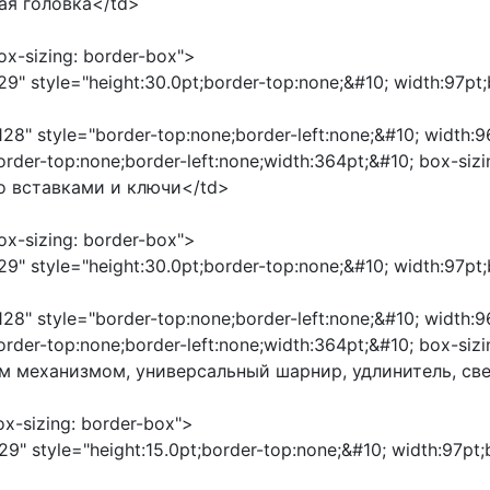
ная головка</td>
box-sizing: border-box">
29" style="height:30.0pt;border-top:none;&#10; width:97pt
"128" style="border-top:none;border-left:none;&#10; width:
border-top:none;border-left:none;width:364pt;&#10; box-s
 со вставками и ключи</td>
box-sizing: border-box">
29" style="height:30.0pt;border-top:none;&#10; width:97pt
"128" style="border-top:none;border-left:none;&#10; width:
border-top:none;border-left:none;width:364pt;&#10; box-s
ым механизмом, универсальный шарнир, удлинитель, св
box-sizing: border-box">
29" style="height:15.0pt;border-top:none;&#10; width:97pt