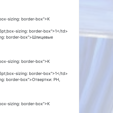
;box-sizing: border-box">K
96pt;box-sizing: border-box">1</td>
izing: border-box">Шлицевые
;box-sizing: border-box">K
96pt;box-sizing: border-box">1</td>
zing: border-box">Отвертки: PH,
;box-sizing: border-box">K