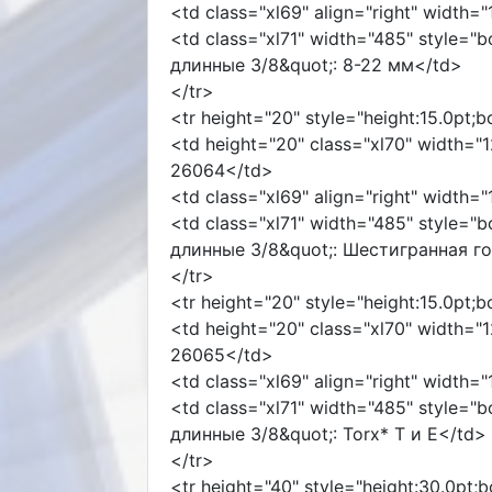
<td class="xl69" align="right" width=
<td class="xl71" width="485" style="
длинные 3/8&quot;: 8-22 мм</td>
</tr>
<tr height="20" style="height:15.0pt;
<td height="20" class="xl70" width="1
26064</td>
<td class="xl69" align="right" width=
<td class="xl71" width="485" style="
длинные 3/8&quot;: Шестигранная г
</tr>
<tr height="20" style="height:15.0pt;
<td height="20" class="xl70" width="1
26065</td>
<td class="xl69" align="right" width=
<td class="xl71" width="485" style="
длинные 3/8&quot;: Torx* T и E</td>
</tr>
<tr height="40" style="height:30.0pt;