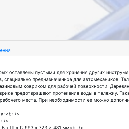
ения
орых оставлены пустыми для хранения других инструм
в, специально предназначенное для автомехаников. Те
езиновым ковриком для рабочей поверхности. Деревянн
оврике предотвращают протекание воды в тележку. Так
 рабочего места. При необходимости ее можно дополн
кг<br />
r />
В x Ш x Г: 993 x 723 x 481 мм<br />