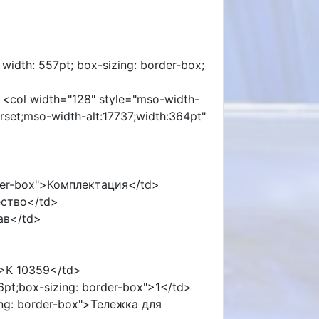
 width: 557pt; box-sizing: border-box;
 <col width="128" style="mso-width-
rset;mso-width-alt:17737;width:364pt"
border-box">Комплектация</td>
чество</td>
тав</td>
t">K 10359</td>
96pt;box-sizing: border-box">1</td>
zing: border-box">Тележка для