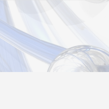
страция
Вход