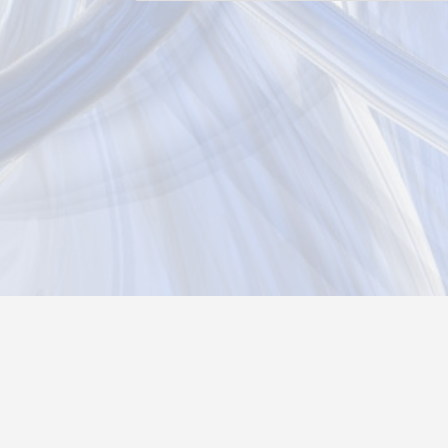
Новости
Информация
Контакты
О нас
Реги
Политика конфиденциальности
Возврат товара
26@autograf.ru
Telegram
Telegram-bot