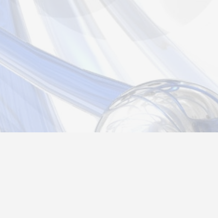
страция
Вход