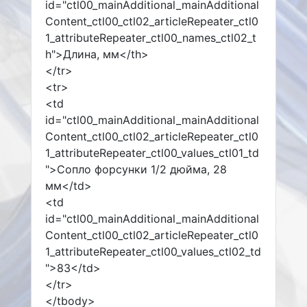
id="ctl00_mainAdditional_mainAdditional
Content_ctl00_ctl02_articleRepeater_ctl0
1_attributeRepeater_ctl00_names_ctl02_t
h">Длина, мм</th>
</tr>
<tr>
<td
id="ctl00_mainAdditional_mainAdditional
Content_ctl00_ctl02_articleRepeater_ctl0
1_attributeRepeater_ctl00_values_ctl01_td
">Сопло форсунки 1/2 дюйма, 28
мм</td>
<td
id="ctl00_mainAdditional_mainAdditional
Content_ctl00_ctl02_articleRepeater_ctl0
1_attributeRepeater_ctl00_values_ctl02_td
">83</td>
</tr>
</tbody>