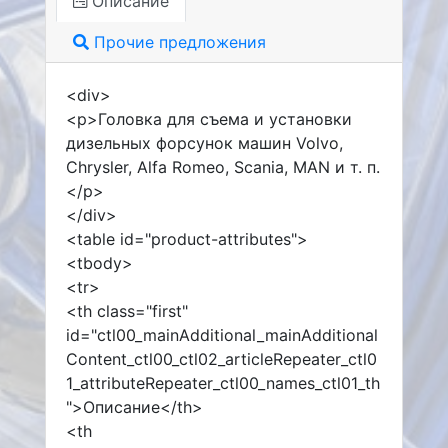
Описание
Прочие предложения
<div>
<p>Головка для съема и установки
дизельных форсунок машин Volvo,
Chrysler, Alfa Romeo, Scania, MAN и т. п.
</p>
</div>
<table id="product-attributes">
<tbody>
<tr>
<th class="first"
id="ctl00_mainAdditional_mainAdditional
Content_ctl00_ctl02_articleRepeater_ctl0
1_attributeRepeater_ctl00_names_ctl01_th
">Описание</th>
<th