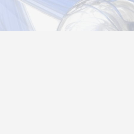
Новости
Информация
Контакты
О нас
Регистрация
Вход
Политика конфиденциальности
Возврат товара
26@autograf.ru
Telegram
Telegram-bot