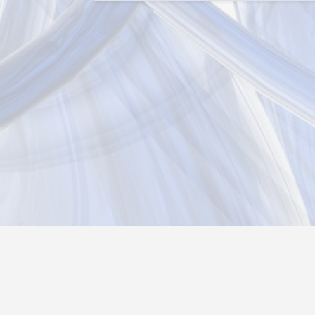
Новости
Информация
Контакты
О нас
Реги
Политика конфиденциальности
Возврат товара
26@autograf.ru
Telegram
Telegram-bot