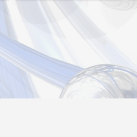
страция
Вход